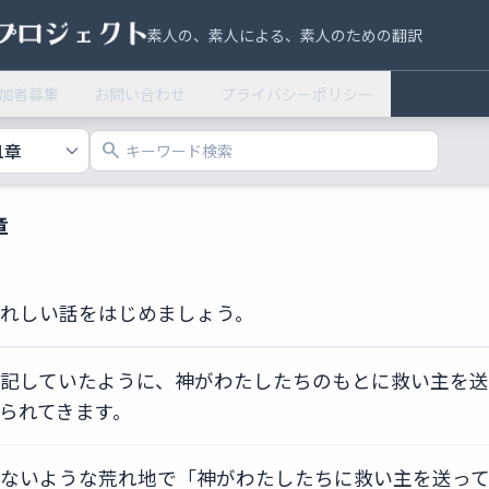
素人の、素人による、素人のための翻訳
加者募集
お問い合わせ
プライバシーポリシー
search
章
れしい話をはじめましょう。
記していたように、神がわたしたちのもとに救い主を
られてきます。
ないような荒れ地で「神がわたしたちに救い主を送っ