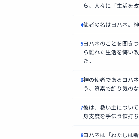
ら、人々に「生活を改
使者の名はヨハネ。神
4
ヨハネのことを聞きつ
5
ら離れた生活を悔い改
た。
神の使者であるヨハネ
6
う、質素で飾り気のな
彼は、救い主について
7
身支度を手伝う値打ち
ヨハネは「わたしは新
8