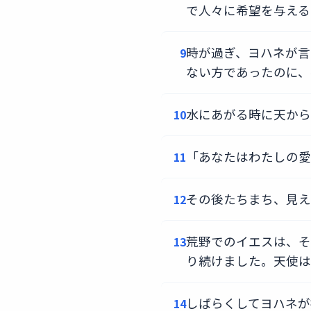
で人々に希望を与える
時が過ぎ、ヨハネが言
9
ない方であったのに、
水にあがる時に天から
10
「あなたはわたしの愛
11
その後たちまち、見え
12
荒野でのイエスは、そ
13
り続けました。天使は
しばらくしてヨハネが
14