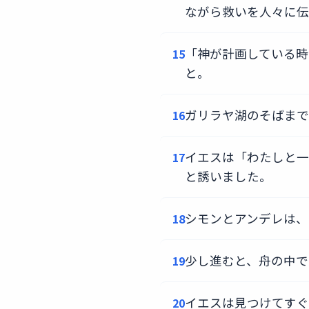
ながら救いを人々に伝
「神が計画している時
15
と。
ガリラヤ湖のそばまで
16
イエスは「わたしと一
17
と誘いました。
シモンとアンデレは、
18
少し進むと、舟の中で
19
イエスは見つけてすぐ
20