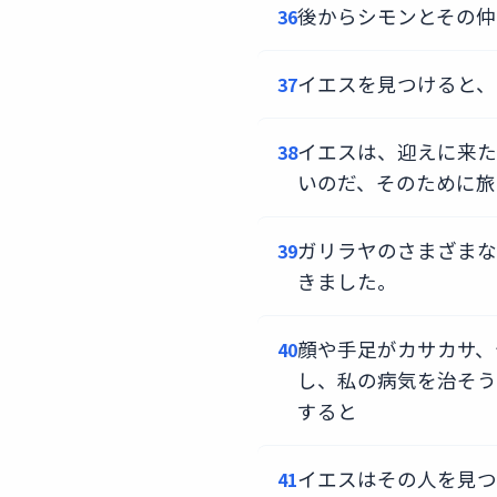
後からシモンとその仲
36
イエスを見つけると、
37
イエスは、迎えに来た
38
いのだ、そのために旅
ガリラヤのさまざまな
39
きました。
顔や手足がカサカサ、
40
し、私の病気を治そう
すると
イエスはその人を見つ
41