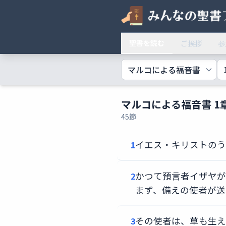
聖書を読む
ご挨拶
参
マルコによる福音書 1
45節
イエス・キリストのう
1
かつて預言者イザヤが
2
まず、備えの使者が送
その使者は、草も生え
3